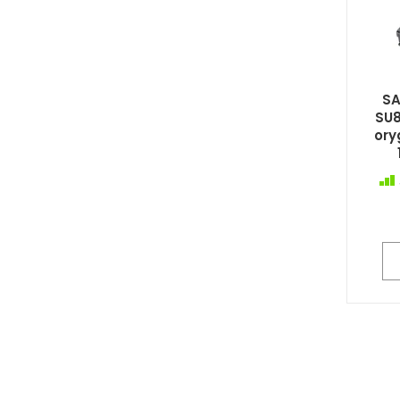
SA
SU8
ory