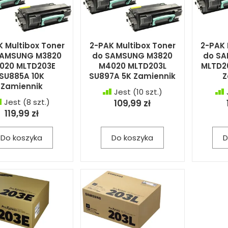
 Multibox Toner
2-PAK Multibox Toner
2-PAK 
SAMSUNG M3820
do SAMSUNG M3820
do S
020 MLTD203E
M4020 MLTD203L
MLTD20
SU885A 10K
SU897A 5K Zamiennik
Z
Zamiennik
Jest
(10 szt.)
Jest
(8 szt.)
109,99 zł
119,99 zł
Do koszyka
Do koszyka
D