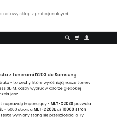
ernetowy sklep z profesjonalnymi
lista z tonerami D203 do Samsung
ruku - to cechy, które wyróżniają nasze tonery
ss SL-M. Każdy wydruk w kolorze głębokiej
oczekujesz.
est naprawdę imponujący -
MLT-D203S
pozwala
3L
- 5000 stron, a
MLT-D203E
aż
10000 stron
częste wymiany staną się przeszłością, a Ty