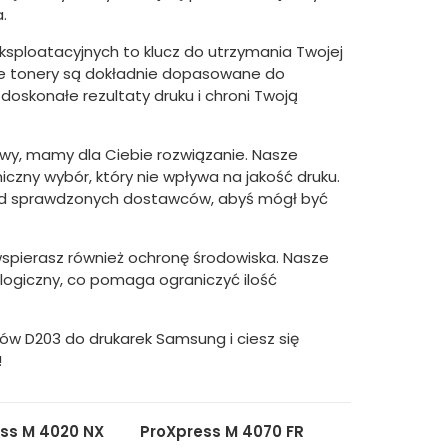
.
sploatacyjnych to klucz do utrzymania Twojej
lne tonery są dokładnie dopasowane do
doskonałe rezultaty druku i chroni Twoją
tywy, mamy dla Ciebie rozwiązanie. Nasze
czny wybór, który nie wpływa na jakość druku.
od sprawdzonych dostawców, abyś mógł być
 wspierasz również ochronę środowiska. Nasze
ogiczny, co pomaga ograniczyć ilość
rów D203 do drukarek Samsung i ciesz się
!
ss M 4020 NX
ProXpress M 4070 FR