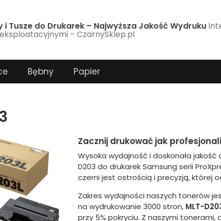
y i Tusze do Drukarek – Najwyższa Jakość Wydruku
Int
eksploatacyjnymi – CzarnySklep.pl
ce
Bębny
Papier
3
Zacznij drukować jak profesjona
Wysoka wydajność i doskonała jakość d
D203 do drukarek Samsung serii ProXpre
czerni jest ostrością i precyzją, której 
Zakres wydajności naszych tonerów j
na wydrukowanie 3000 stron,
MLT-D20
przy 5% pokryciu. Z naszymi tonerami, 