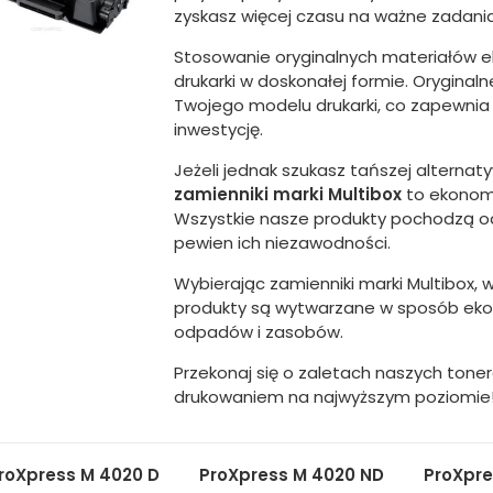
zyskasz więcej czasu na ważne zadania
Stosowanie oryginalnych materiałów ek
drukarki w doskonałej formie. Orygina
Twojego modelu drukarki, co zapewnia 
inwestycję.
Jeżeli jednak szukasz tańszej alterna
zamienniki marki Multibox
to ekonomi
Wszystkie nasze produkty pochodzą 
pewien ich niezawodności.
Wybierając zamienniki marki Multibox,
produkty są wytwarzane w sposób ekol
odpadów i zasobów.
Przekonaj się o zaletach naszych tone
drukowaniem na najwyższym poziomie
roXpress M 4020 D
ProXpress M 4020 ND
ProXpre