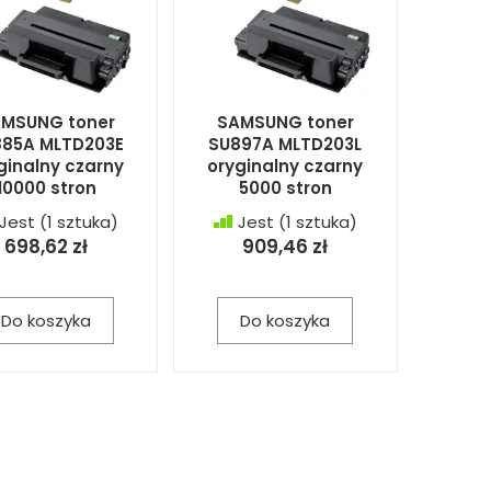
MSUNG toner
SAMSUNG toner
85A MLTD203E
SU897A MLTD203L
ginalny czarny
oryginalny czarny
10000 stron
5000 stron
Jest
(1 sztuka)
Jest
(1 sztuka)
698,62 zł
909,46 zł
Do koszyka
Do koszyka