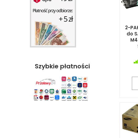
2-PAK
do 
M4
Szybkie płatności